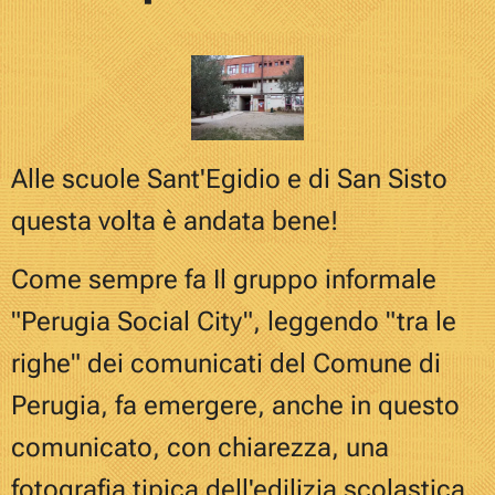
Alle scuole Sant'Egidio e di San Sisto
questa volta è andata bene!
Come sempre fa Il gruppo informale
"Perugia Social City", l
eggendo "tra le
righe" d
ei
comunicat
i
del Comune di
Perugia,
fa
emerge
re
,
anche in questo
comunicato,
con chiarezza, una
fotografia tipica dell'edilizia scolastica